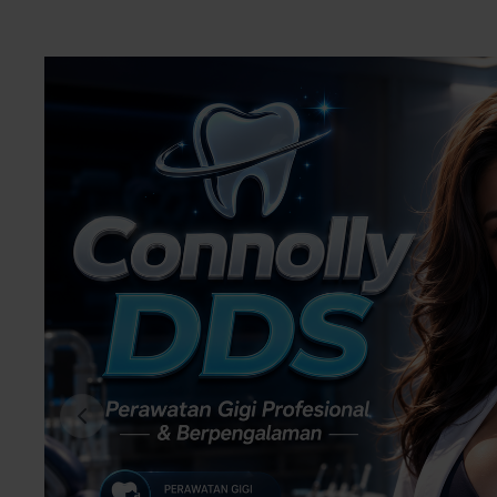
Previous slide