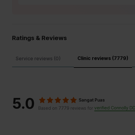
Ratings & Reviews
Clinic reviews (7779)
Service reviews (0)
5.0
Sangat Puas
verified Connolly D
Based on 7779 reviews for